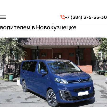
Главная
Автопарк
Минивэны
Citroen Spacetourer
+7 (384) 375-55-30
Заказать Citroen Spacetourer с
водителем в Новокузнецке