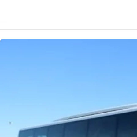
Главная
Автопарк
Автобусы
Setra S517
Заказать Setra S517 с водителем в Н