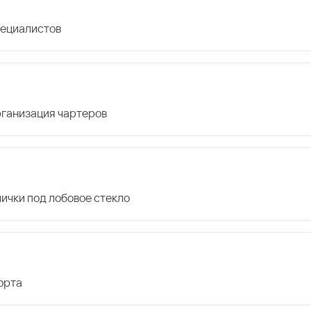
пециалистов
организация чартеров
лички под лобовое стекло
орта