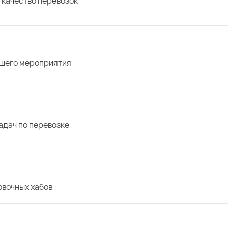
 качество перевозок
ашего мероприятия
дач по перевозке
овочных хабов