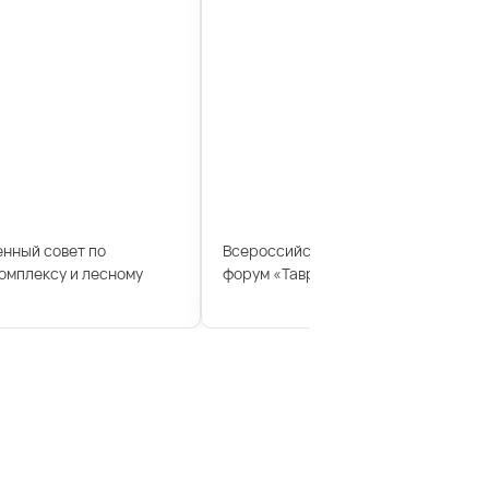
енный совет по
Всероссийский молодежный образ
мплексу и лесному
форум «Таврида»