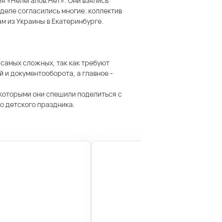
я «Нелегалов.Нет». Они взялись
 деле согласились многие: коллектив
м из Украины в Екатеринбурге.
 самых сложных, так как требуют
 и документооборота, а главное -
 которыми они спешили поделиться с
о детского праздника.