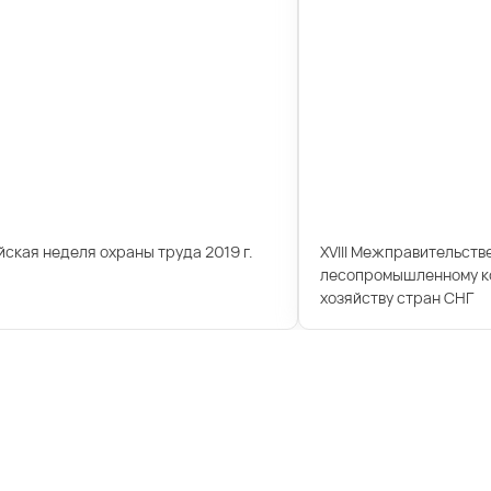
ская неделя охраны труда 2019 г.
XVIII Межправительств
лесопромышленному ко
хозяйству стран СНГ