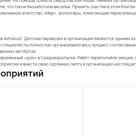
ачей. На помощь пришла свердловская общественная организаци
, что такое беззаботное веселье. Принять участие в этом благом
 рекламное агентство «Мир», волонтеры, помогающие переселенца
я Avtobus1. Детские перевозки в организации являются одними из
 специалисты полностью организовали весь процесс согласований
ванных автобусах.
х временный «дом» в Среднеуральске. Ребят переполняли эмоции,
роприятии и внести свою скромную лепту в организацию настоящег
роприятий