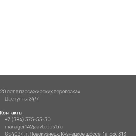
20 лет в пассажирских перевозках
Доступны 24/7
Контакты
+7 (384) 375-55-30
manager142@avtobus1.ru
654034, г. Новокузнецк, Кузнецкое шоссе, 1а, оф. 313