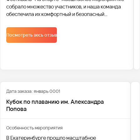
собрало множество участников, и наша команда
обеспечила их комфортный и безопасный
трансфер. Для перевозки были задействованы
современные автобусы, соответствующие всем
Посмотреть весь отзыв
стандартам безопасности. Каждое транспортное
средство было оснащено удобными сиденьями,
системой кондиционирования и необходимыми
средствами безопасности.
Дата заказа: январь 0001
Кубок по плаванию им. Александра
Попова
Особенность мероприятия
В Екатеринбурге прошло масштабное