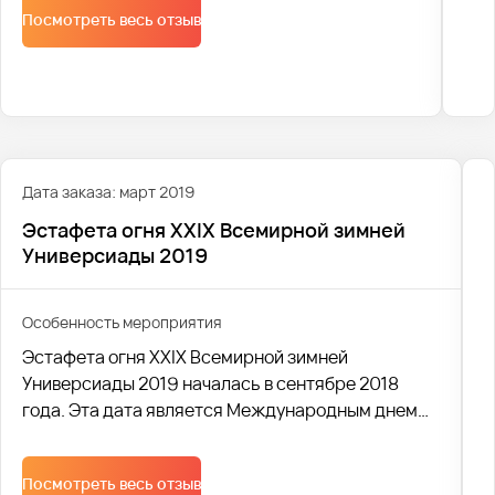
Посмотреть весь отзыв
Дата заказа: март 2019
Эстафета огня XXIX Всемирной зимней
Универсиады 2019
Особенность мероприятия
Эстафета огня XXIX Всемирной зимней
Универсиады 2019 началась в сентябре 2018
года. Эта дата является Международным днем
спорта среди студентов. В течении 164 дней
факелоносцами был пронесен огонь
Посмотреть весь отзыв
Универсиады более, чем по 30 городам России.