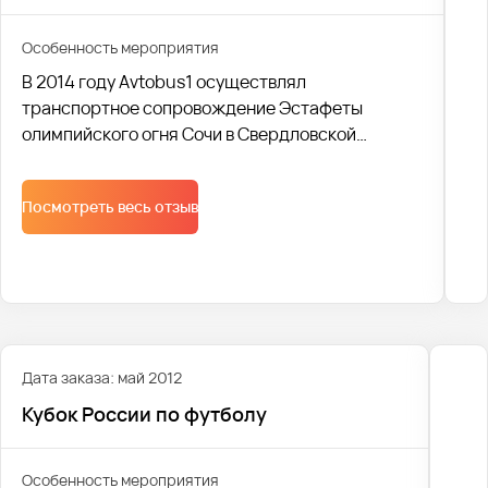
Особенность мероприятия
В 2014 году Avtobus1 осуществлял
транспортное сопровождение Эстафеты
олимпийского огня Сочи в Свердловской
области.
Cо своей задачей мы справились и получили
Посмотреть весь отзыв
одобрение Министра физической культуры,
спорта и молодежной политики Л. А. Рапопорта
и благодарность от президента России В.В.
Путина.
Дата заказа: май 2012
Кубок России по футболу
Особенность мероприятия