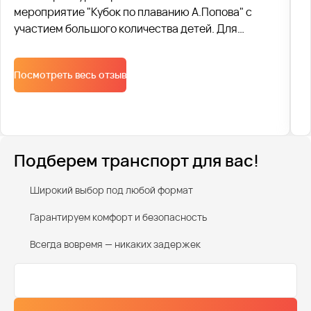
мероприятие "Кубок по плаванию А.Попова" с
участием большого количества детей. Для
перевозки всех участников соревнований мы
согласовали все с ГАИ. Согласование и
Посмотреть весь отзыв
подготовка к самому мероприятию заняло две
недели.
Подберем транспорт для вас!
Широкий выбор под любой формат
Гарантируем комфорт и безопасность
Всегда вовремя — никаких задержек