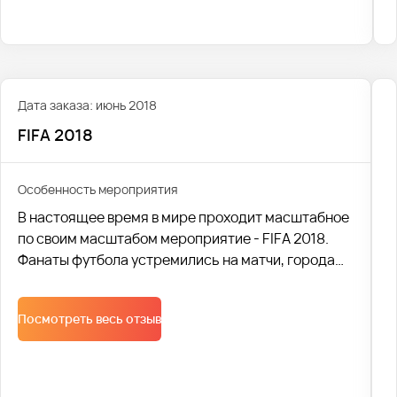
Дата заказа: июнь 2018
FIFA 2018
Особенность мероприятия
В настоящее время в мире проходит масштабное
по своим масштабом мероприятие - FIFA 2018.
Фанаты футбола устремились на матчи, города
заполонили толпы туристов и гостей. В связи с
событием необходима качественная перевозка и
Посмотреть весь отзыв
наличие комфортабельного сервиса.