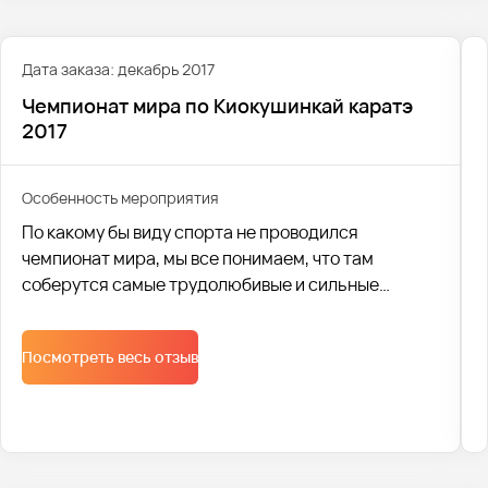
Дата заказа: декабрь 2017
Чемпионат мира по Киокушинкай каратэ
2017
Особенность мероприятия
По какому бы виду спорта не проводился
чемпионат мира, мы все понимаем, что там
соберутся самые трудолюбивые и сильные
спортсмены. Такой вид спорта, как карате,
требует не только физических тренировок, но и
Посмотреть весь отзыв
умственных затрат: понять противника,
выстроить тактику боя, предугадать с какой
стороны будет нападение.