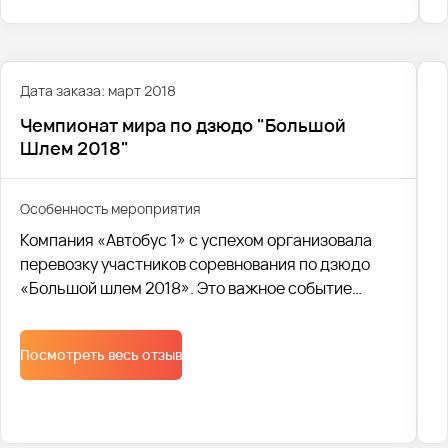
Дата заказа: март 2018
Чемпионат мира по дзюдо "Большой
Шлем 2018"
Особенность мероприятия
Компания «Автобус 1» с успехом организовала
перевозку участников соревнования по дзюдо
«Большой шлем 2018». Это важное событие
привлекло спортсменов со всех уголков региона,
и наша команда обеспечила им комфортный и
Посмотреть весь отзыв
безопасный трансфер.