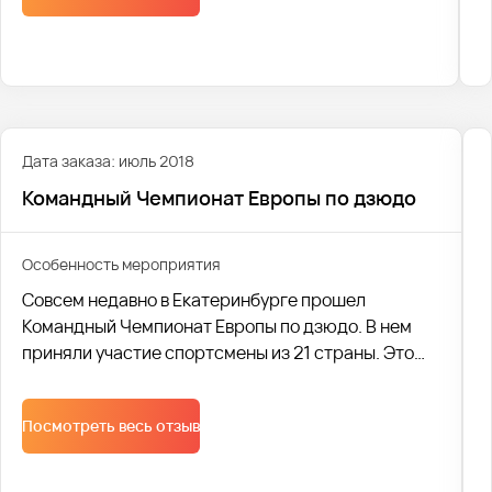
Дата заказа: июль 2018
Командный Чемпионат Европы по дзюдо
Особенность мероприятия
Совсем недавно в Екатеринбурге прошел
Командный Чемпионат Европы по дзюдо. В нем
приняли участие спортсмены из 21 страны. Это
поистине масштабное мероприятие посетили
многочисленные гости и участники.
Посмотреть весь отзыв
Осуществление транспортных перевозок взяла
на себя компания Автобус1.