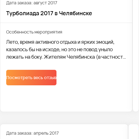
Дата заказа: август 2017
Турболиада 2017 в Челябинске
Особенность мероприятия
Лето, время активного отдыха и ярких эмоций,
казалось бы на исходе, но это не повод уныло
лежать на боку. Жителям Челябинска (в частности
сотрудникам известной сети "Пятерочка") в
последний месяц лета точно не пришлось скучать.
Посмотреть весь отзыв
Ведь 5 августа город наконец посетил
долгожданный (хоть и организованный в городе
всего за неделю подготовки!) отборочный тур
ежегодной Турболиады.
Дата заказа: апрель 2017